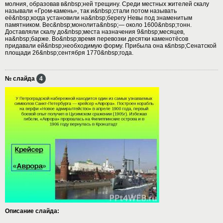
молния, образовав в&nbsp;ней трещину. Среди местных жителей скалу
называли «Гром-камень», так и&nbsp;стали потом называть
её&nbsp;когда установили на&nbsp;берегу Невы под знаменитым
памятником. Вес&nbsp;монолита&nbsp;— около 1600&nbsp;тонн.
Доставляли скалу до&nbsp;места назначения 9&nbsp;месяцев,
на&nbsp;барже. Во&nbsp;время перевозки десятки каменотёсов
придавали ей&nbsp;необходимую форму. Прибыла она к&nbsp;Сенатской
площади 26&nbsp;сентября 1770&nbsp;года.
№ слайда
4
Описание слайда: