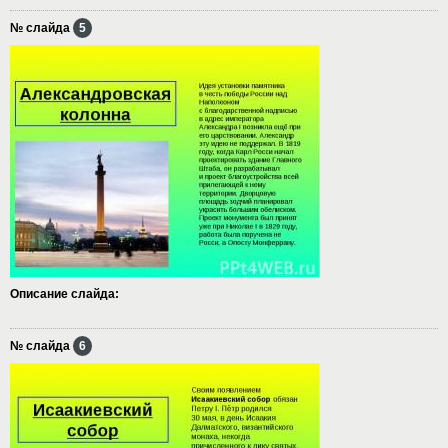
№ слайда
5
Описание слайда:
№ слайда
6