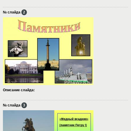
№ слайда
2
Описание слайда:
№ слайда
3