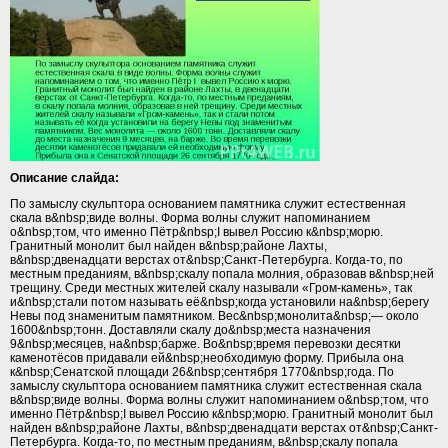
Описание слайда:
По замыслу скульптора основанием памятника служит естественная
скала в&nbsp;виде волны. Форма волны служит напоминанием
о&nbsp;том, что именно Пётр&nbsp;I вывел Россию к&nbsp;морю.
Гранитный монолит был найден в&nbsp;районе Лахты,
в&nbsp;двенадцати верстах от&nbsp;Санкт-Петербурга. Когда-то, по
местным преданиям, в&nbsp;скалу попала молния, образовав в&nbsp;ней
трещину. Среди местных жителей скалу называли «Гром-камень», так
и&nbsp;стали потом называть её&nbsp;когда установили на&nbsp;берегу
Невы под знаменитым памятником. Вес&nbsp;монолита&nbsp;— около
1600&nbsp;тонн. Доставляли скалу до&nbsp;места назначения
9&nbsp;месяцев, на&nbsp;барже. Во&nbsp;время перевозки десятки
каменотёсов придавали ей&nbsp;необходимую форму. Прибыла она
к&nbsp;Сенатской площади 26&nbsp;сентября 1770&nbsp;года. По
замыслу скульптора основанием памятника служит естественная скала
в&nbsp;виде волны. Форма волны служит напоминанием о&nbsp;том, что
именно Пётр&nbsp;I вывел Россию к&nbsp;морю. Гранитный монолит был
найден в&nbsp;районе Лахты, в&nbsp;двенадцати верстах от&nbsp;Санкт-
Петербурга. Когда-то, по местным преданиям, в&nbsp;скалу попала