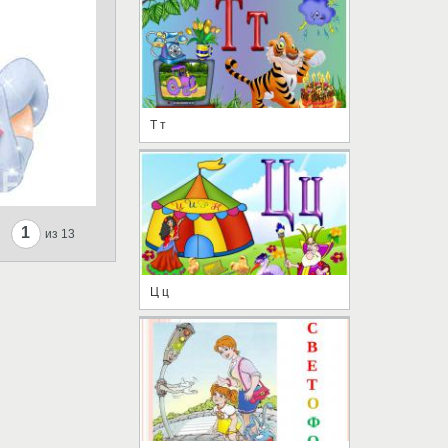
Т т
1
из 13
Ц ц