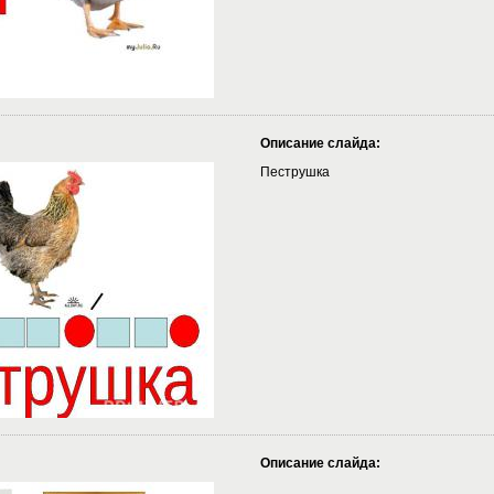
Описание слайда:
Пеструшка
Описание слайда: