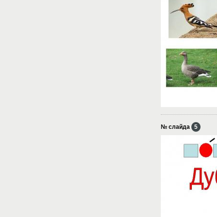
№ слайда
5