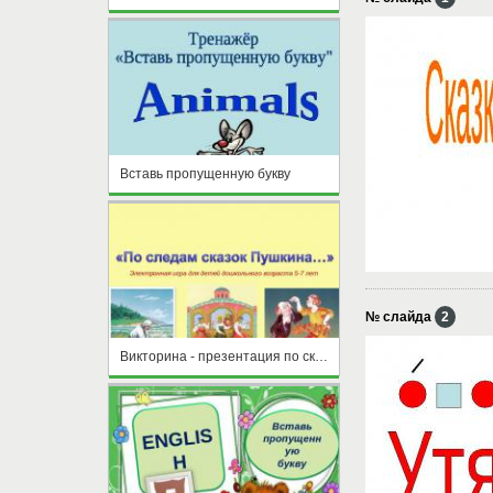
Вставь пропущенную букву
№ слайда
2
Викторина - презентация по сказкам А.С.Пушкина