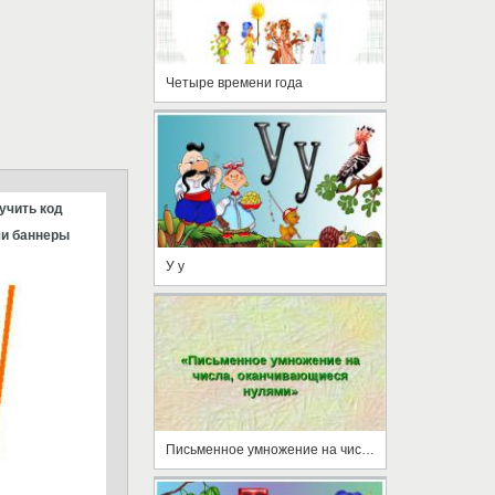
Четыре времени года
учить код
и баннеры
У у
Письменное умножение на числа, оканчивающиеся нулями