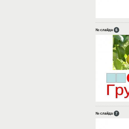
№ слайда
6
№ слайда
7