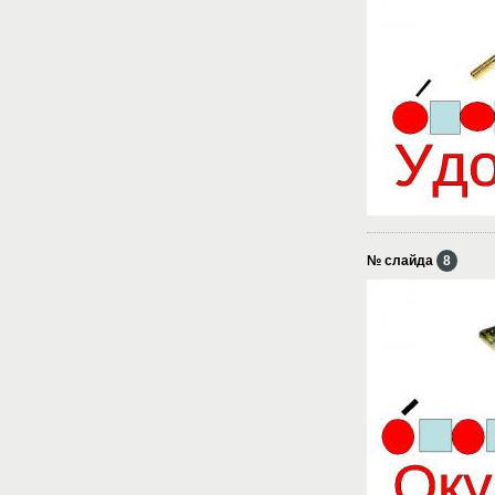
№ слайда
8