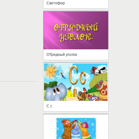
Светофор
ОТрядный уголок
С с