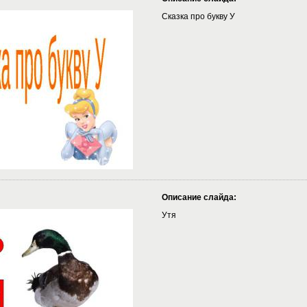
Сказка про букву У
Описание слайда:
Утя