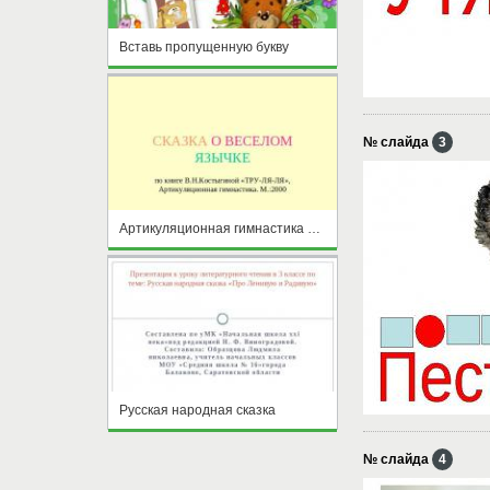
Вставь пропущенную букву
№ слайда
3
Артикуляционная гимнастика Сказка о весёлом язычке
Русская народная сказка
№ слайда
4