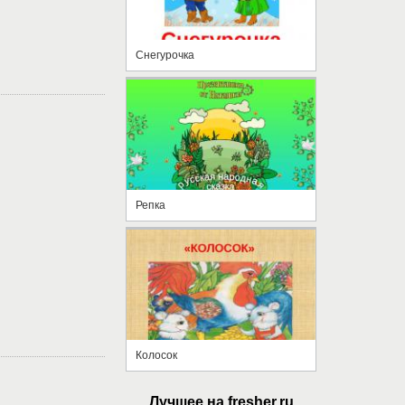
Снегурочка
Репка
Колосок
Лучшее на fresher.ru