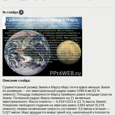
№ слайда
3
Описание слайда:
Сравнительный размер Земли и Марса Марс почти вдвое меньше Земли
по размерам — его экваториальный радиус равен 3396,9 км (53 %
земного). Площадь поверхности Марса примерно равна площади суши на
Земле. Полярный радиус Марса примерно на 21 км меньше
экваториального. Масса планеты — 6,418×1023 кг (11 % массы Земли).
Ускорение свободного падения на экваторе равно 3,693 м/сек² (0,378
земного); первая космическая скорость составляет 3,6 км/сек и вторая —
5,027 км/сек. Марс вращается вокруг своей оси, наклонённой к плоскости