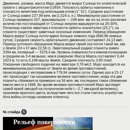
Движение, размер, масса Марс движется вокруг Солнца по эллиптической
орбите с эксцентриситетом 0,0934. Плоскость орбиты наклонена к
плоскости эклиптики под небольшим углом (1° 51'). Среднее расстояние
от Солнца равно 227,99 млн. км (1,524 а. е.). Минимальное расстояние от
Солнца примерно 207, максимальное — 249 млн. км; из-за этого различия
количество поступающей от Солнца энергии варьируется на 20-30%.
Поскольку наклон экватора к плоскости орбиты значителен (25,2°), на
планете существуют заметные сезонные изменения. Период обращения
Марса вокруг Солнца почти вдвое больше земного года (686,98 земных
суток). Средняя скорость орбитального движения составляет 24,13 км/с.
Период суточного обращения Марса вокруг своей оси почти такой же, как
у Земли (24 ч 37 мин 22,58 с). Экваториальный радиус планеты равен
3394 км, полярный — 3376,4 км. Уровень поверхности в южном полушарии
в среднем на 3-4 км выше, чем в северном. Масса Марса составляет 6,44
1023 кг, то есть 0,108 массы Земли. Средняя плотность 3,95 г/см3.
Ускорение свободного падения на экваторе 3,76 м/с2. Марс находится на
минимальном расстоянии от Земли во время противостояний,
происходящих с интервалами в 779,94 земных суток. Однако раз в 15-17
лет происходит так называемое великое противостояние, когда эти две
планеты сближаются примерно на 56 млн. км; последнее такое сближение
имело место в 1988. Во время великих противостояний Марс выглядит
самой яркой звездой на полуночном небе (—2,7 звездной величины),
оранжево-красного цвета, вследствие чего его стали считать атрибутом
бога войны (отсюда название планеты).
№ слайда
5