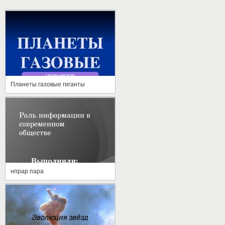
Планеты газовые гиганты
нпрар пара