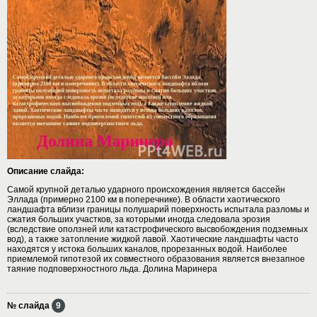
Описание слайда:
Самой крупной деталью ударного происхождения является бассейн
Эллада (примерно 2100 км в поперечнике). В области хаотического
ландшафта вблизи границы полушарий поверхность испытала разломы и
сжатия больших участков, за которыми иногда следовала эрозия
(вследствие оползней или катастрофического высвобождения подземных
вод), а также затопление жидкой лавой. Хаотические ландшафты часто
находятся у истока больших каналов, прорезанных водой. Наиболее
приемлемой гипотезой их совместного образования является внезапное
таяние подповерхностного льда. Долина Маринера
№ слайда
9