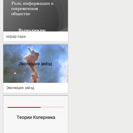
нпрар пара
Эволюция звёзд