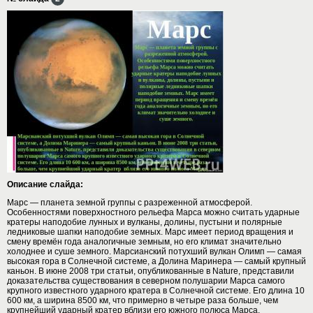
Описание слайда:
Марс — планета земной группы с разреженной атмосферой.
Особенностями поверхностного рельефа Марса можно считать ударные
кратеры наподобие лунных и вулканы, долины, пустыни и полярные
ледниковые шапки наподобие земных. Марс имеет период вращения и
смену времён года аналогичные земным, но его климат значительно
холоднее и суше земного. Марсианский потухший вулкан Олимп — самая
высокая гора в Солнечной системе, а Долина Маринера — самый крупный
каньон. В июне 2008 три статьи, опубликованные в Nature, представили
доказательства существования в северном полушарии Марса самого
крупного известного ударного кратера в Солнечной системе. Его длина 10
600 км, а ширина 8500 км, что примерно в четыре раза больше, чем
крупнейший ударный кратер вблизи его южного полюса Марса.