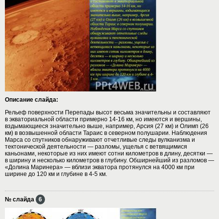
Описание слайда:
Рельеф поверхности Перепады высот весьма значительны и составляют
в экваториальной области примерно 14-16 км, но имеются и вершины,
вздымающиеся значительно выше, например, Арсия (27 км) и Олимп (26
км) в возвышенной области Тараис в северном полушарии. Наблюдения
Марса со спутников обнаруживают отчетливые следы вулканизма и
тектонической деятельности — разломы, ущелья с ветвящимися
каньонами, некоторые из них имеют сотни километров в длину, десятки —
в ширину и несколько километров в глубину. Обширнейший из разломов —
«Долина Маринера» — вблизи экватора протянулся на 4000 км при
ширине до 120 км и глубине в 4-5 км.
№ слайда
6