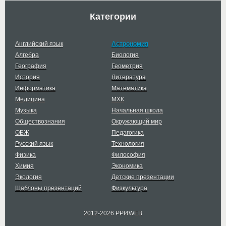
Категории
Английский язык
Астрономия
Алгебра
Биология
География
Геометрия
История
Литература
Информатика
Математика
Медицина
МХК
Музыка
Начальная школа
Обществознания
Окружающий мир
ОБЖ
Педагогика
Русский язык
Технология
Физика
Философия
Химия
Экономика
Экология
Детские презентации
Шаблоны презентаций
Физкультура
2012-2026 PPt4WEB