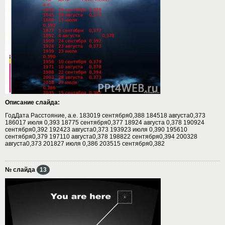
Описание слайда:
ГодДата Расстояние, а.е. 183019 сентября0,388 184518 августа0,373
186017 июля 0,393 18775 сентября0,377 18924 августа 0,378 190924
сентября0,392 192423 августа0,373 193923 июля 0,390 195610
сентября0,379 197110 августа0,378 198822 сентября0,394 200328
августа0,373 201827 июля 0,386 203515 сентября0,382
№ слайда
13