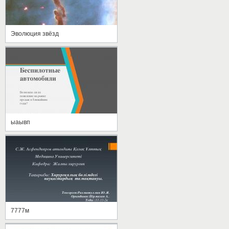
Эволюция звёзд
ыаывп
7777м