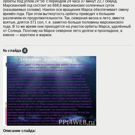
орбиты под углом 24°56′ с периодом 24 часа 37 минут 22,7 секунд.
Марсианский год состоит из 668,6 марсианских солнечных суток
(называемых солами). Наклон оси вращения Марса обеспечивает смену
времён года. При этом вытянутость орбиты приводит к большим
различиям их продолжительности. Так, северная весна и лето, вместе
взятые, длятся 371 сол, т. е. заметно больше половины марсианского
года. В то же время они приходятся на участок орбиты Марса, удалённый
от Солнца. Поэтому на Марсе северное лето долгое и прохладное, а
южное — короткое и жаркое.
№ слайда
4
Описание слайда: